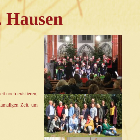
. Hausen
it noch existieren,
.
damaligen Zeit, um