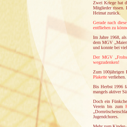
Zwei Kriege hat d
Mitglieder rissen
Heimat zurück.
Gerade nach diese
entfliehen zu kön
Im Jahre 1968, als
dem MGV „Maiengr
und konnte bei vie
Der MGV „Frohsi
wegzudenken!
Zum 100jährigen 
Plakette
verliehen.
Bis Herbst 1996 f
mangels aktiver Sä
Doch ein Fünkche
Verein bis zum
„Dornröschenschl
Jugendchores.
Mehr zum Kinder- 