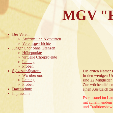
MGV "Fr
Der Verein
Auftritte und Aktivitäten
Vereinsgeschichte
Junger Chor ohne Grenzen
Höhepunkte
virtuelle Chorprojekte
Leitung
Proben
Sylvester-Spatzen
Die ersten Namense
Wir über uns
In den wenigen Unt
Leitung
sind 22 Mitgliede
Proben
Zur wöchentlichen
Datenschutz
einen Ausgleich zu
Impressum
Es entstand im Lau
mit zunehmendem 
und Traditionsbew