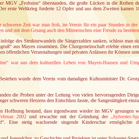
er MGV „Frohsinn“ überstanden, die große Lücken in die Reihen d
. Der erste Weltkrieg forderte 12 Opfer und aus dem Zweiten kamen 18
r schweren Zeit war man froh, im Verein für ein paar Stunden in de
nen und mit dem Gesang auch den Mitmenschen eine Freude zu bereiten
 infolge des Strukturwandels die Sängerzahlen sanken, schloss man sic
uß“ aus Mayen zusammen. Die Chorgemeinschaft erlebte einen er
len öffentlichen Veranstaltungen und privaten Anlässen ihr Können unte
nn“ war aus dem kulturellen Leben von Mayen-Hausen und Umg
Bestehen wurde dem Verein vom damaligen Kultusminister Dr. Georg
anden die Proben unter der Leitung von vielen hervorragenden Dirigen
nger schweren Herzens den Entschluss fasste, die Sangestätigkeit einzus
n Hoffnung bestand, dass irgendwann wieder im MGV gesungen wü
Februar 2002
und erwachte mit der Gründung der
„Sylvester-Sp
af“. Eine stetig wachsende singende Kinderschar ermöglichte
und Jugendchor, zu Geschichte und Projekten ist unter
Sylvester-Spat