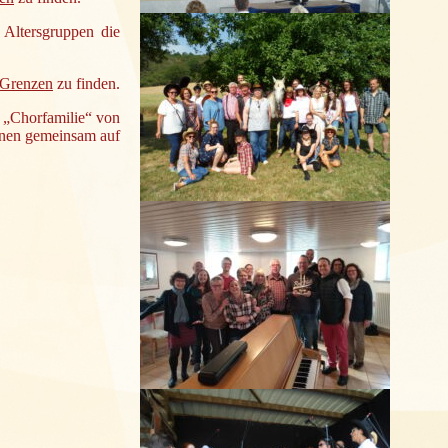
 Altersgruppen die
 Grenzen
zu finden.
 „Chorfamilie“ von
onen gemeinsam auf