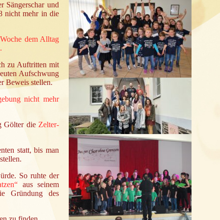
er Sängerschar und
 nicht mehr in die
r Woche dem Alltag
.
h zu Auftritten mit
neuten Aufschwung
r Beweis stellen.
ebung nicht mehr
 Gölter die
Zelter-
ten statt, bis man
tellen.
rde. So ruhte der
atzen“
aus seinem
 die Gründung des
zen
zu finden.